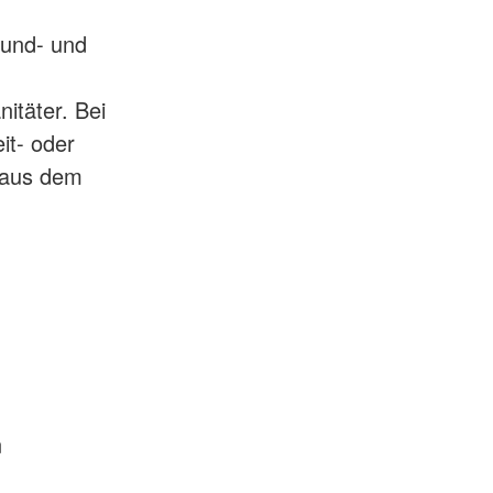
rund- und
itäter. Bei
it- oder
 aus dem
n