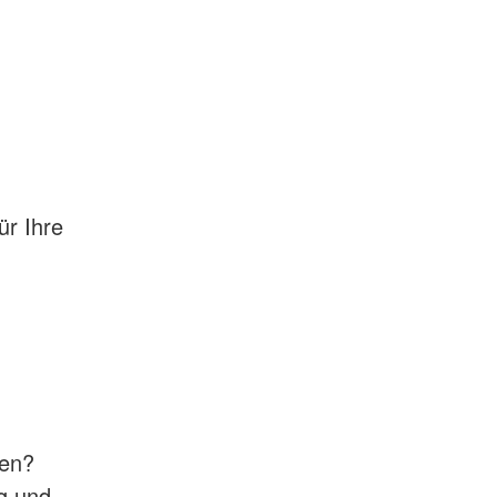
ür Ihre
sen?
g und