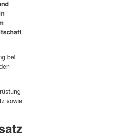
und
in
im
itschaft
ng bei
 den
srüstung
tz sowie
satz