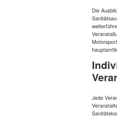
Die Ausbil
Sanitätsau
weiterführ
Veranstalt
Motorsport
hauptamtl
Indiv
Vera
Jede Veran
Veranstalt
Sanitätsko