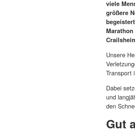
viele Men
größere No
begeister
Marathon 
Crailsheim
Unsere Hel
Verletzung
Transport 
Dabei setz
und langjä
den Schne
Gut a