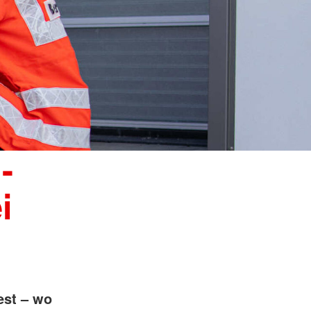
-
i
est – wo