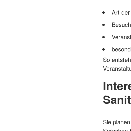
Art der
Besuch
Verans
besond
So entsteh
Veranstalt
Inte
Sani
Sie planen
Sprechen S