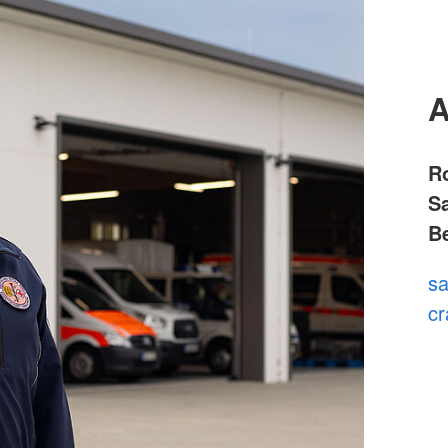
A
R
Sa
Be
sa
cr